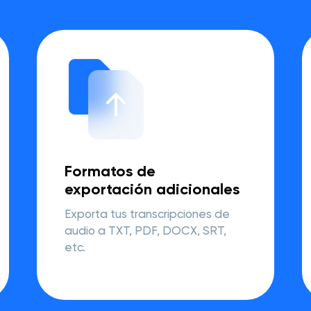
Formatos de
exportación adicionales
Exporta tus transcripciones de
audio a TXT, PDF, DOCX, SRT,
etc.