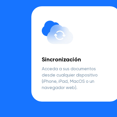
Sincronización
Acceda a sus documentos
desde cualquier dispositivo
(iPhone, iPad, MacOS o un
navegador web).