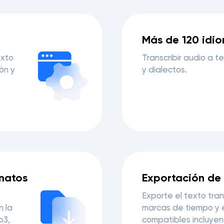
Más de 120 idi
exto
Transcribir audio a 
ión y
y dialectos.
matos
Exportación de
Exporte el texto tra
n la
marcas de tiempo y ed
p3,
compatibles incluyen