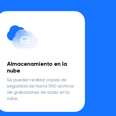
Almacenamiento en la
nube
Se pueden realizar copias de
seguridad de hasta 500 archivos
de grabaciones de audio en la
nube.