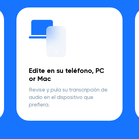
Edite en su teléfono, PC
or Mac
Revise y pula su transcripción de
audio en el dispositivo que
prefiera.