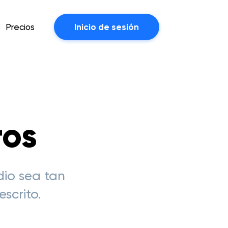
Precios
Inicio de sesión
ros
dio sea tan
scrito.