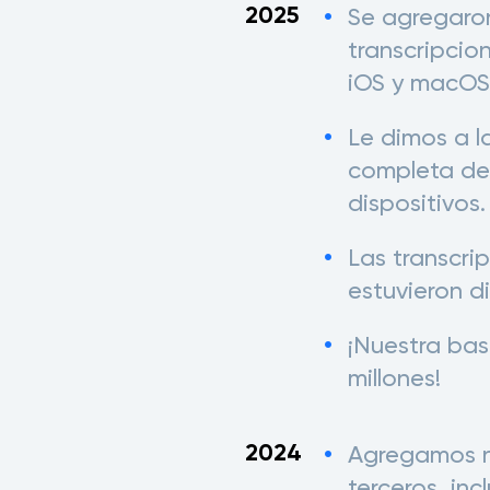
2025
Se agregaro
transcripcio
iOS y macOS
Le dimos a l
completa de
dispositivos.
Las transcri
estuvieron d
¡Nuestra bas
millones!
2024
Agregamos n
terceros, incl