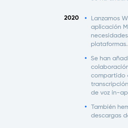
2020
Lanzamos We
aplicación M
necesidades 
plataformas.
Se han añad
colaboración
compartido d
transcripció
de voz in-ap
También hem
descargas de