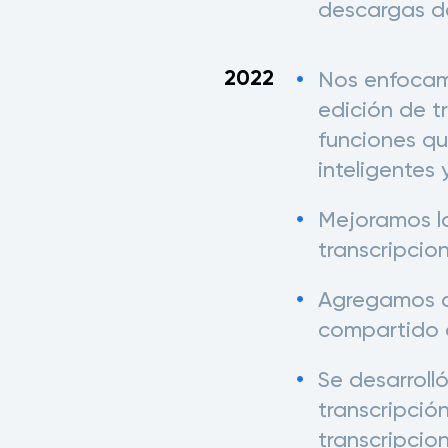
descargas de
2022
Nos enfocam
edición de t
funciones qu
inteligentes
Mejoramos la
transcripcio
Agregamos c
compartido d
Se desarroll
transcripción
transcripcio