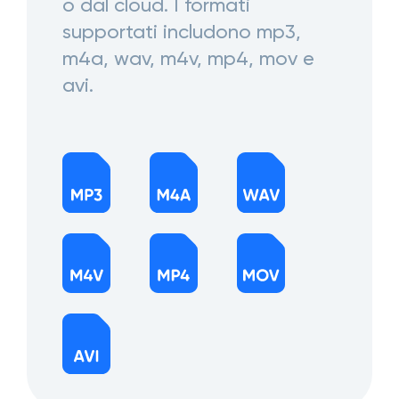
o dal cloud. I formati
supportati includono mp3,
m4a, wav, m4v, mp4, mov e
avi.