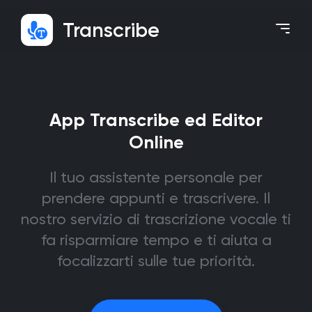
Transcribe
App Transcribe ed Editor
Online
Il tuo assistente personale per
prendere appunti e trascrivere. Il
nostro servizio di trascrizione vocale ti
fa risparmiare tempo e ti aiuta a
focalizzarti sulle tue priorità.