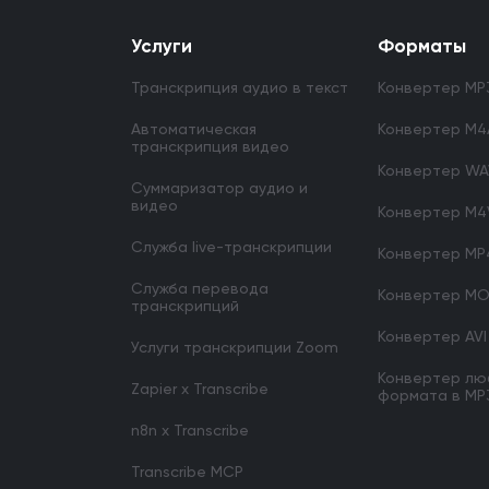
Услуги
Форматы
Транскрипция аудио в текст
Конвертер MP3
Автоматическая
Конвертер M4A
транскрипция видео
Конвертер WA
Суммаризатор аудио и
видео
Конвертер M4V
Служба live-транскрипции
Конвертер MP4
Служба перевода
Конвертер MO
транскрипций
Конвертер AVI
Услуги транскрипции Zoom
Конвертер лю
Zapier x Transcribe
формата в MP
n8n x Transcribe
Transcribe MCP