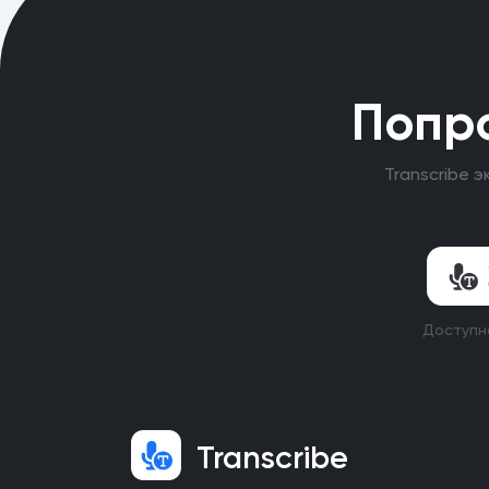
Попро
Transcribe 
Доступно
Transcribe