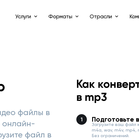
Услуги
Форматы
Отрасли
Ком
Как конвер
р
в mp3
идео файлы в
Подготовьте 
 онлайн-
Загрузите ваш файл 
m4a, wav, m4v, mp4, m
рузите файл в
Без ограничений.