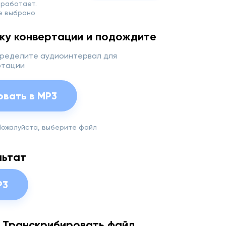
 работает.
е выбрано
ку конвертации и подождите
ределите аудиоинтервал для
ртации
овать в MP3
Пожалуйста, выберите файл
льтат
P3
 Транскрибировать файл