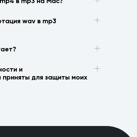
 mp4 в mp3 на Mac?
ртация wav в mp3
тает?
ности и
 приняты для защиты моих