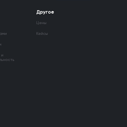
Другое
Цены
нами
Кейсы
и
 и
льность