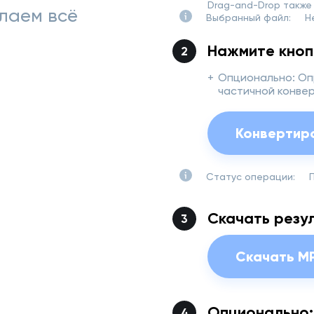
Drag-and-Drop также
лаем всё
Выбранный файл
:
Н
Нажмите кноп
+
Опционально: Оп
частичной конве
Конвертир
Статус операции
:
Скачать резу
Скачать M
Опционально: