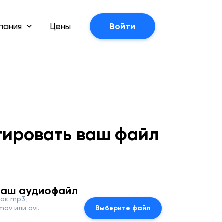
пания
Цены
Войти
тировать ваш файл
ваш аудиофайл
как mp3,
ov или avi.
Выберите файл