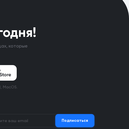
годня!
щах, которые
d, MacOS.
Подписаться