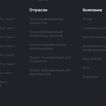
Отрасли
Компания
 в текст
Транскрибирование
О нас
подкастов
 в текст
Связаться с 
Транскрибирование
конференц-звонков
V в текст
Центр помощ
Услуги академической
 в текст
Безопасность
транскрипции
конфиденциа
 в текст
Услуги транскрипции для
Наш GitHub
студентов
V в текст
Блог
Услуги транскрипции для
 в текст
журналистов
Вакансии
бого
3