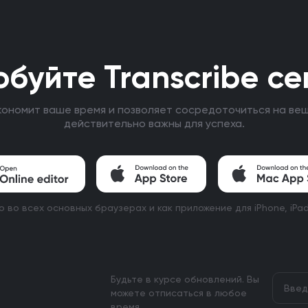
буйте Transcribe се
экономит ваше время и позволяет сосредоточиться на ве
действительно важны для успеха.
 во всех основных браузерах и как приложение для iPhone, iPa
Будьте в курсе обновлений. Вы
можете отписаться в любое
время.