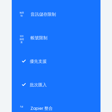
無限
音訊儲存限制
制
500
帳號限制
個檔
案
優先支援
批次匯入
Full
Zapier 整合