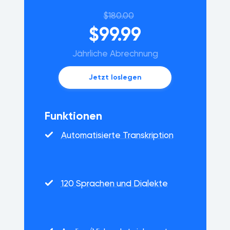
$180.00
$99.99
Jährliche Abrechnung
Jetzt loslegen
Funktionen
Automatisierte Transkription
120 Sprachen und Dialekte