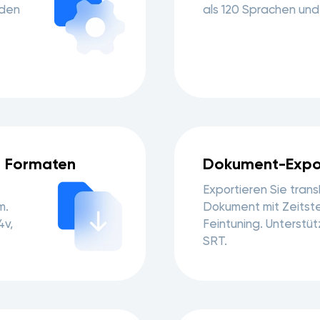
nden
als 120 Sprachen und
on Formaten
Dokument-Expo
Exportieren Sie transk
m.
Dokument mit Zeitst
4v,
Feintuning. Unterstü
SRT.