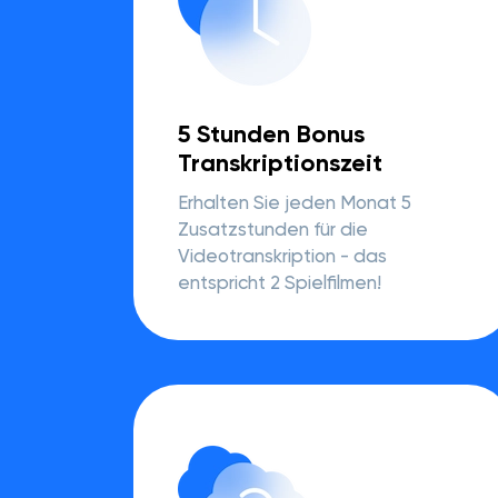
5 Stunden Bonus
Transkriptionszeit
Erhalten Sie jeden Monat 5
Zusatzstunden für die
Videotranskription - das
entspricht 2 Spielfilmen!