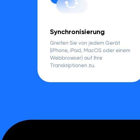
Synchronisierung
Greifen Sie von jedem Gerät
(iPhone, iPad, MacOS oder einem
Webbrowser) auf Ihre
Transkriptionen zu.