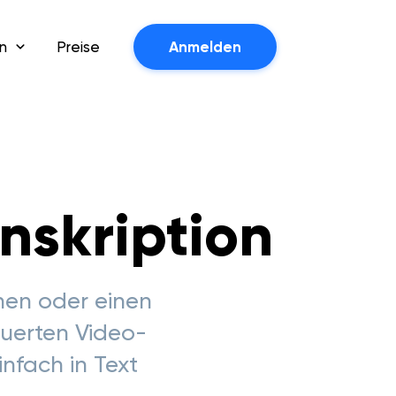
n
Preise
Anmelden
nskription
hen oder einen
euerten Video-
nfach in Text