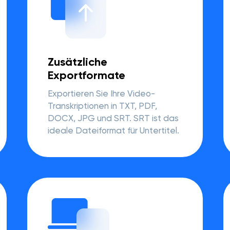
Zusätzliche
Exportformate
Exportieren Sie Ihre Video-
Transkriptionen in TXT, PDF,
DOCX, JPG und SRT. SRT ist das
ideale Dateiformat für Untertitel.