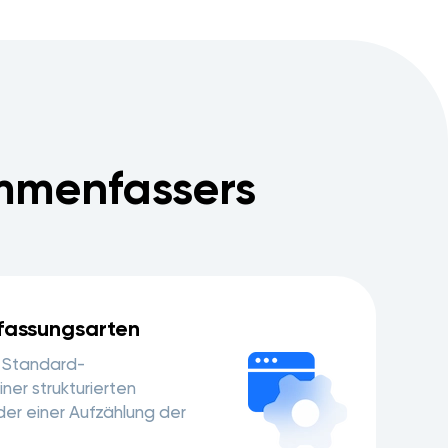
ammenfassers
assungsarten
r Standard-
er strukturierten
r einer Aufzählung der