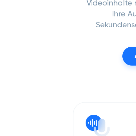
Videoinhalte m
Ihre A
Sekundensc