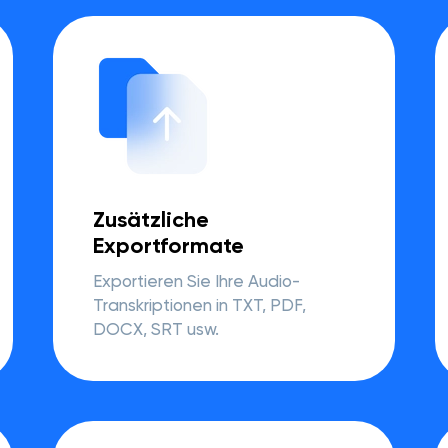
Zusätzliche
Exportformate
Exportieren Sie Ihre Audio-
Transkriptionen in TXT, PDF,
DOCX, SRT usw.